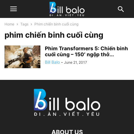
Home
Tags
Phim chiến binh cuối cùng
phim chiến binh cuối cùng
Phim Transformers 5: Chiến binh
cuối cùng – 150′ ngộp thở...
Bill Balo
-
June 21, 2017
ABOUT US