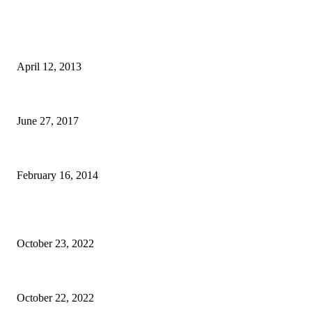
BILL BALO's PICKS
Anh chàng đi bộ xuyên Việt và câu chuyện về cái Balo
April 12, 2013
Phim Kẻ Trộm Mặt Trăng 3 – Đại gia đình Gru tái hợp ở vương quốc Lợn
June 27, 2017
Khám phá PHÚ QUỐC [chap 1]
February 16, 2014
BÀI VIẾT QUẢNG CÁO
Epione Easy Chair – Trên tay Ghế công thái học phân khúc tầm trung
October 23, 2022
Mã giảm giá Ghế công thái học Epione Easy Chair 7% chính hãng
October 22, 2022