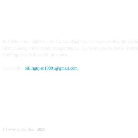
CỘNG TÁC VỚI BILL BALO
Bill Balo là một người thú vị. Các bạn đang truy cập vào một Blog du lịch đ
thêm nhiều tay viết hơn nữa trong tương lai. Quyền lợi của các bạn là sẽ được
đi những chuyến đi do Bill uỷ quyền.
Contact me:
bill.nguyen19891@gmail.com
FOLLOW ME
© Power by Bill Balo - 2020