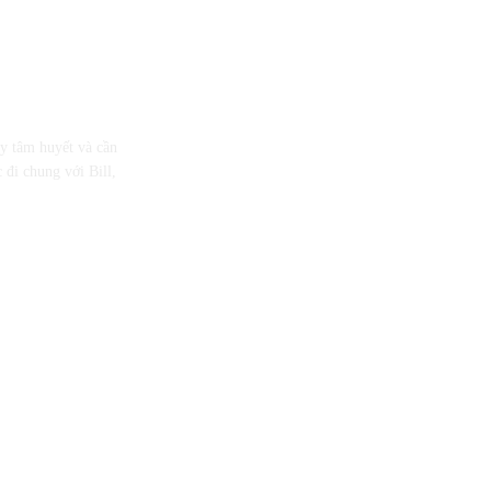
ầy tâm huyết và cần
 đi chung với Bill,