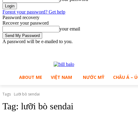
Forgot your password? Get help
Password recovery
Recover your password
your email
A password will be e-mailed to you.
C
Thursday, August 6, 2026
Sign in / Join
30
Ho Chi Minh City
ABOUT ME
VIỆT NAM
NƯỚC MỸ
CHÂU Á – Ú
Tags
Lưỡi bò sendai
Tag:
lưỡi bò sendai