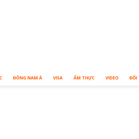
Bạn muốn sở hữu Blog Cá Nhân giống Bill – Buy Me!
C
ĐÔNG NAM Á
VISA
ẨM THỰC
VIDEO
ĐỐI