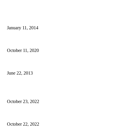
BILL BALO's PICKS
Dự đoán đợt Khuyến Mãi sắp tới của AirAsia (T2/2014)
January 11, 2014
Lời bài hát: Phiêu Lưu Ký – Dế Choắt có lạc đề hay không trong Rap Việt
October 11, 2020
Ấm áp tình người nơi lán trại ven đường ở Mường Nhé
June 22, 2013
BÀI VIẾT QUẢNG CÁO
Epione Easy Chair – Trên tay Ghế công thái học phân khúc tầm trung
October 23, 2022
Mã giảm giá Ghế công thái học Epione Easy Chair 7% chính hãng
October 22, 2022