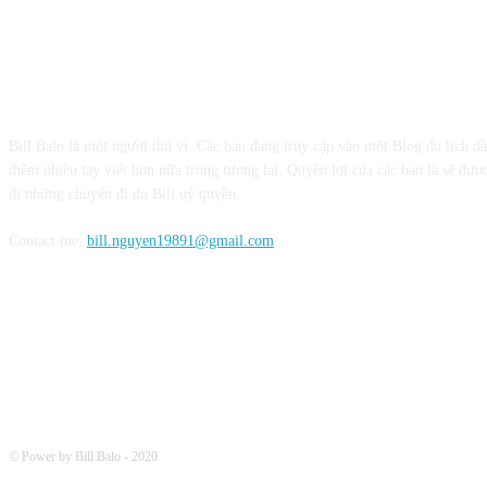
CỘNG TÁC VỚI BILL BALO
Bill Balo là một người thú vị. Các bạn đang truy cập vào một Blog du lịch đ
thêm nhiều tay viết hơn nữa trong tương lai. Quyền lợi của các bạn là sẽ được
đi những chuyến đi do Bill uỷ quyền.
Contact me:
bill.nguyen19891@gmail.com
FOLLOW ME
© Power by Bill Balo - 2020