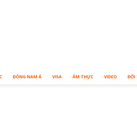
ạn muốn sở hữu Blog Cá Nhân giống Bill – Buy Me!
C
ĐÔNG NAM Á
VISA
ẨM THỰC
VIDEO
ĐỐI