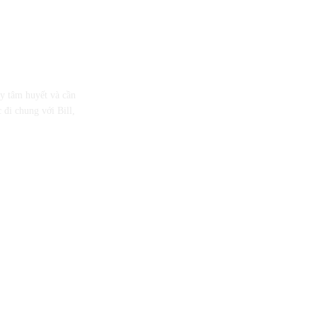
ầy tâm huyết và cần
 đi chung với Bill,