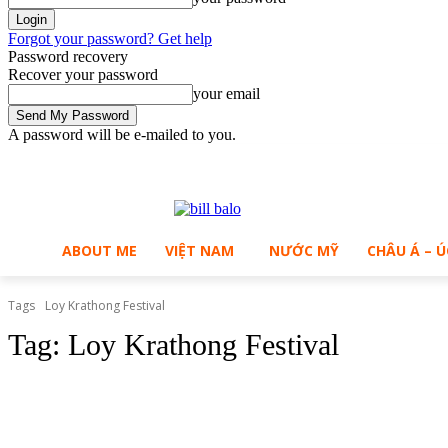
Forgot your password? Get help
Password recovery
Recover your password
your email
A password will be e-mailed to you.
C
Friday, August 7, 2026
Sign in / Join
B
31.7
Ho Chi Minh City
ABOUT ME
VIỆT NAM
NƯỚC MỸ
CHÂU Á – Ú
Tags
Loy Krathong Festival
Tag:
Loy Krathong Festival