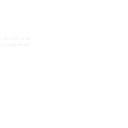
ầy tâm huyết và cần
 đi chung với Bill,