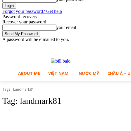
Forgot your password? Get help
Password recovery
Recover your password
your email
A password will be e-mailed to you.
C
Saturday, August 8, 2026
Sign in / Join
29.9
Ho Chi Minh City
ABOUT ME
VIỆT NAM
NƯỚC MỸ
CHÂU Á – Ú
Tags
Landmark81
Tag:
landmark81