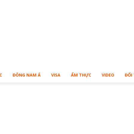
Bạn muốn sở hữu Blog Cá Nhân giống Bill – Buy Me!
C
ĐÔNG NAM Á
VISA
ẨM THỰC
VIDEO
ĐỐI