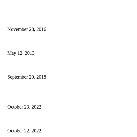
BILL BALO's PICKS
Ghé thăm làng mèo Houtong trong ngày mưa dầm tầm tã
November 28, 2016
Buổi sáng ở nhà tù Sơn La
May 12, 2013
Khám phá văn phòng trụ sở RedQ của AirAsia tại Kuala Lumpur, Malaysi
September 20, 2018
BÀI VIẾT QUẢNG CÁO
Epione Easy Chair – Trên tay Ghế công thái học phân khúc tầm trung
October 23, 2022
Mã giảm giá Ghế công thái học Epione Easy Chair 7% chính hãng
October 22, 2022