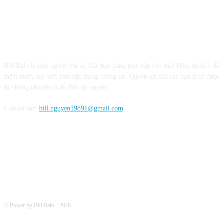
CỘNG TÁC VỚI BILL BALO
Bill Balo là một người thú vị. Các bạn đang truy cập vào một Blog du lịch đ
thêm nhiều tay viết hơn nữa trong tương lai. Quyền lợi của các bạn là sẽ được
đi những chuyến đi do Bill uỷ quyền.
Contact me:
bill.nguyen19891@gmail.com
FOLLOW ME
© Power by Bill Balo - 2020