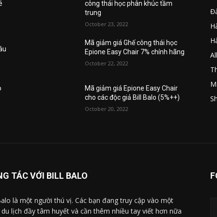
é
công thái học phân khúc tầm
Đ
trung
October 23, 2022
Hà
H
Mã giảm giá Ghế công thái học
âu
Epione Easy Chair 7% chính hãng
A
October 22, 2022
Th
M
o
Mã giảm giá Epione Easy Chair
cho các độc giả Bill Balo (5%++)
Sh
October 20, 2022
G TÁC VỚI BILL BALO
F
 Balo là một người thú vị. Các bạn đang truy cập vào một
 du lịch đầy tâm huyết và cần thêm nhiều tay viết hơn nữa