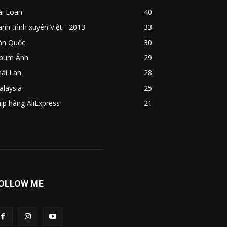
ài Loan
40
nh trình xuyên Việt - 2013
33
àn Quốc
30
lbum Ảnh
29
ái Lan
28
alaysia
25
ip hàng AliExpress
21
OLLOW ME