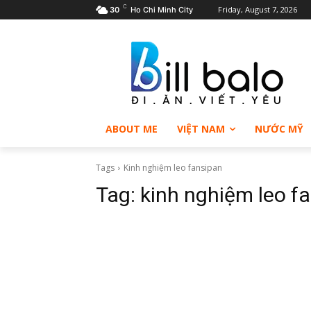
C
Friday, August 7, 2026
30
Ho Chi Minh City
ABOUT ME
VIỆT NAM
NƯỚC MỸ
Tags
Kinh nghiệm leo fansipan
Tag:
kinh nghiệm leo f