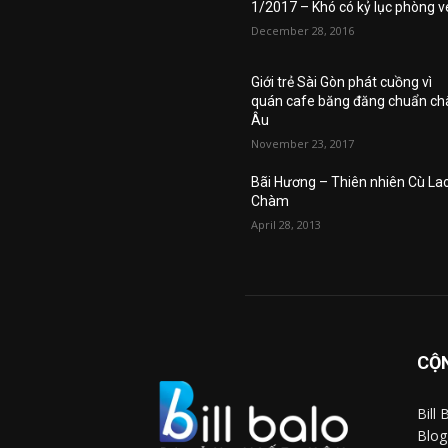
1/2017 – Khó có kỷ lục phòng v
December 28, 2016
Giới trẻ Sài Gòn phát cuồng vì
quán cafe băng đăng chuẩn ch
Âu
November 23, 2017
Bãi Hương – Thiên nhiên Cù La
Chàm
April 28, 2013
CỘN
Bill
Blog