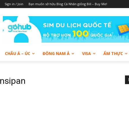
Sign in / Join
Bạn muốn sở hữu Blog Cá Nhân giống Bill – Buy Me!
CHÂU Á – ÚC
ĐÔNG NAM Á
VISA
ẨM THỰC
ansipan