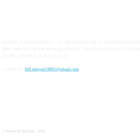
CỘNG TÁC VỚI BILL BALO
Bill Balo là một người thú vị. Các bạn đang truy cập vào một Blog du lịch đ
thêm nhiều tay viết hơn nữa trong tương lai. Quyền lợi của các bạn là sẽ được
đi những chuyến đi do Bill uỷ quyền.
Contact me:
bill.nguyen19891@gmail.com
FOLLOW ME
© Power by Bill Balo - 2020