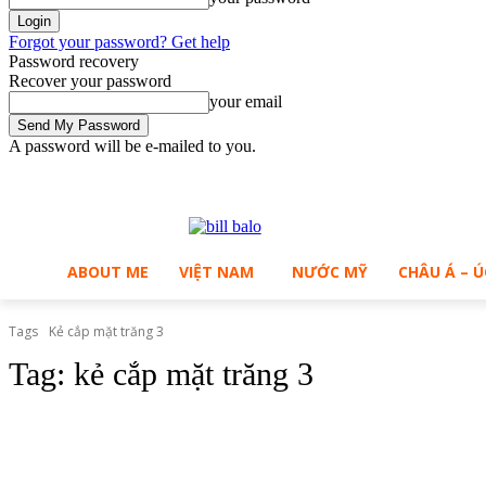
Forgot your password? Get help
Password recovery
Recover your password
your email
A password will be e-mailed to you.
C
Saturday, August 8, 2026
Sign in / Join
28.2
Ho Chi Minh City
ABOUT ME
VIỆT NAM
NƯỚC MỸ
CHÂU Á – Ú
Tags
Kẻ cắp mặt trăng 3
Tag:
kẻ cắp mặt trăng 3