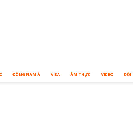
Bạn muốn sở hữu Blog Cá Nhân giống Bill – Buy Me!
C
ĐÔNG NAM Á
VISA
ẨM THỰC
VIDEO
ĐỐI