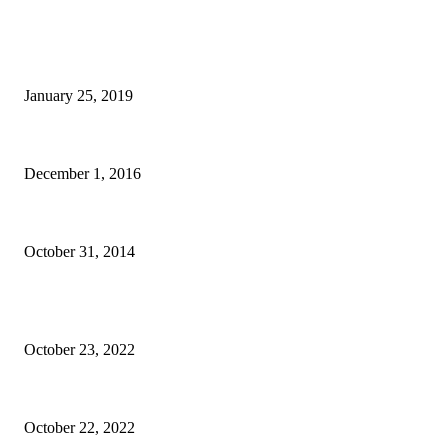
BILL BALO's PICKS
Thẻ Taipei Fun Pass và kinh nghiệm sử dụng khi du lịch Đài Bắc
January 25, 2019
Homestay Garden Đà Lạt – Phòng đẹp, yên tĩnh và thoải mái
December 1, 2016
Tim Cook: Tôi tự hào là người đồng tính (gay)
October 31, 2014
BÀI VIẾT QUẢNG CÁO
Epione Easy Chair – Trên tay Ghế công thái học phân khúc tầm trung
October 23, 2022
Mã giảm giá Ghế công thái học Epione Easy Chair 7% chính hãng
October 22, 2022