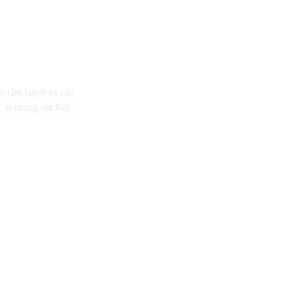
ầy tâm huyết và cần
 đi chung với Bill,