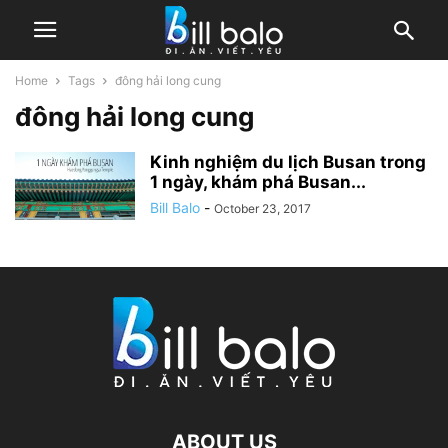
Home
Tags
đông hải long cung
đông hải long cung
Kinh nghiệm du lịch Busan trong
1 ngày, khám phá Busan...
Bill Balo
-
October 23, 2017
ABOUT US