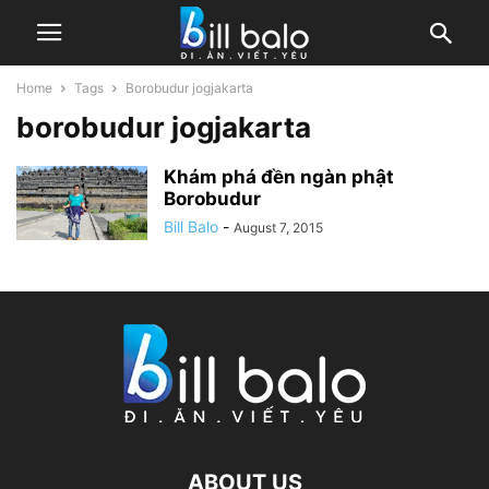
Home
Tags
Borobudur jogjakarta
borobudur jogjakarta
Khám phá đền ngàn phật
Borobudur
Bill Balo
-
August 7, 2015
ABOUT US