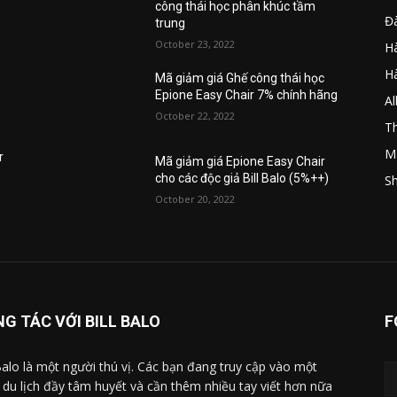
công thái học phân khúc tầm
Đ
trung
October 23, 2022
Hà
H
Mã giảm giá Ghế công thái học
Epione Easy Chair 7% chính hãng
A
October 22, 2022
Th
M
r
Mã giảm giá Epione Easy Chair
cho các độc giả Bill Balo (5%++)
Sh
October 20, 2022
G TÁC VỚI BILL BALO
F
 Balo là một người thú vị. Các bạn đang truy cập vào một
 du lịch đầy tâm huyết và cần thêm nhiều tay viết hơn nữa