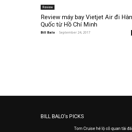
Review
Review máy bay Vietjet Air đi Hà
Quốc từ Hồ Chí Minh
Bill Balo
-
September 24, 2017
BILL BALO's PICKS
Tom Cruise hé lộ cỗ quan tài đá