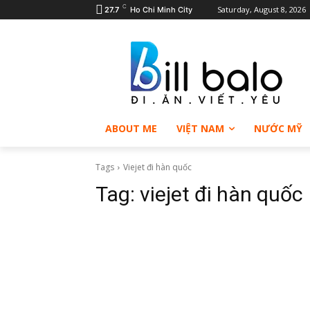
C
Saturday, August 8, 2026
27.7
Ho Chi Minh City
ABOUT ME
VIỆT NAM
NƯỚC MỸ
Tags
Viejet đi hàn quốc
Tag:
viejet đi hàn quốc