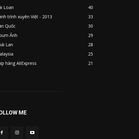
ài Loan
40
nh trình xuyên Việt - 2013
33
àn Quốc
30
lbum Ảnh
29
ái Lan
28
alaysia
25
ip hàng AliExpress
21
OLLOW ME