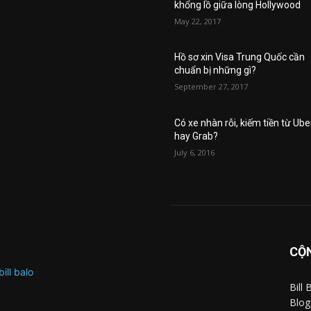
khổng lồ giữa lòng Hollywood
May 22, 2017
Hồ sơ xin Visa Trung Quốc cần
chuẩn bị những gì?
September 27, 2017
Có xe nhàn rỗi, kiếm tiền từ Ube
hay Grab?
July 6, 2016
CỘN
Bill
Blog