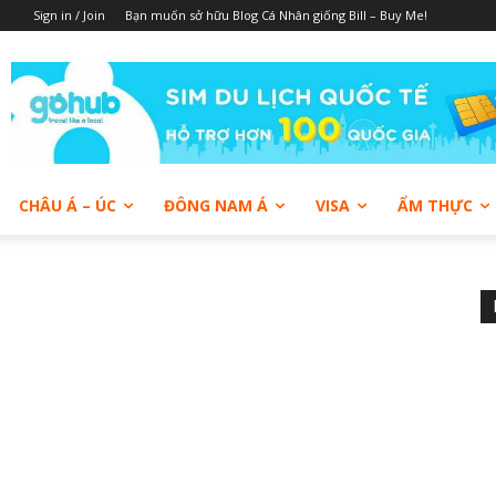
Sign in / Join
Bạn muốn sở hữu Blog Cá Nhân giống Bill – Buy Me!
CHÂU Á – ÚC
ĐÔNG NAM Á
VISA
ẨM THỰC