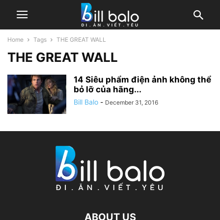
Home
Tags
THE GREAT WALL
THE GREAT WALL
14 Siêu phẩm điện ảnh không thể
bỏ lỡ của hãng...
Bill Balo
-
December 31, 2016
ABOUT US