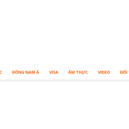
Bạn muốn sở hữu Blog Cá Nhân giống Bill – Buy Me!
C
ĐÔNG NAM Á
VISA
ẨM THỰC
VIDEO
ĐỐI