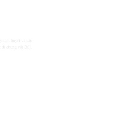
ầy tâm huyết và cần
 đi chung với Bill,