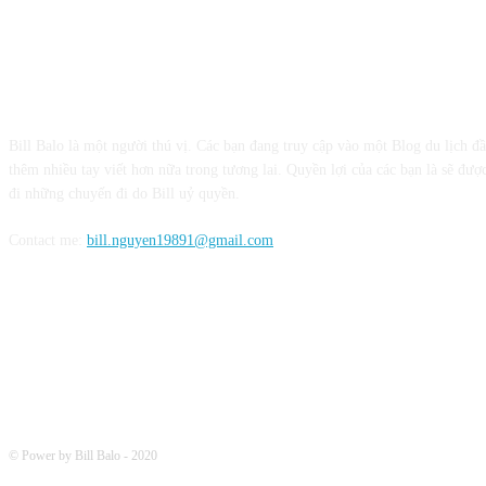
CỘNG TÁC VỚI BILL BALO
Bill Balo là một người thú vị. Các bạn đang truy cập vào một Blog du lịch đ
thêm nhiều tay viết hơn nữa trong tương lai. Quyền lợi của các bạn là sẽ được
đi những chuyến đi do Bill uỷ quyền.
Contact me:
bill.nguyen19891@gmail.com
FOLLOW ME
© Power by Bill Balo - 2020