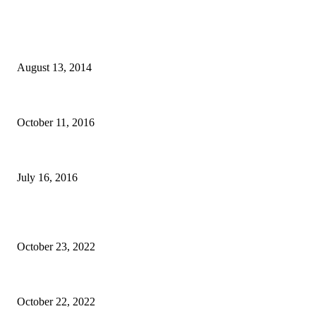
BILL BALO's PICKS
Chụp đám cưới ở Thái Lan
August 13, 2014
Hướng dẫn xin Visa Đài Loan Online không cần vé máy bay
October 11, 2016
Hướng dẫn dùng mã giảm giá Uber hiệu quả 100K
July 16, 2016
BÀI VIẾT QUẢNG CÁO
Epione Easy Chair – Trên tay Ghế công thái học phân khúc tầm trung
October 23, 2022
Mã giảm giá Ghế công thái học Epione Easy Chair 7% chính hãng
October 22, 2022