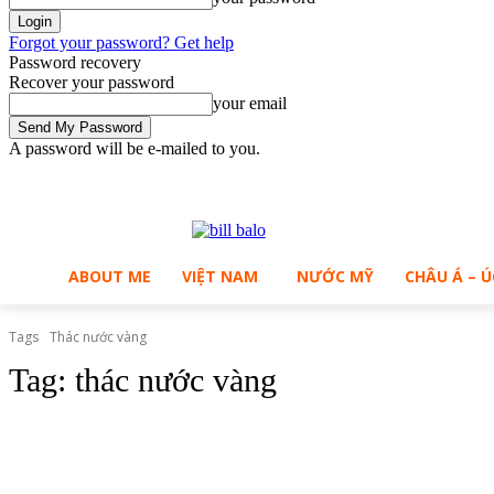
Forgot your password? Get help
Password recovery
Recover your password
your email
A password will be e-mailed to you.
C
Sunday, August 9, 2026
Sign in / Join
27.8
Ho Chi Minh City
ABOUT ME
VIỆT NAM
NƯỚC MỸ
CHÂU Á – Ú
Tags
Thác nước vàng
Tag:
thác nước vàng