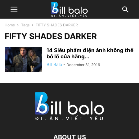
Home
Tags
FIFTY SHADES DARKER
FIFTY SHADES DARKER
14 Siêu phẩm điện ảnh không thể
bỏ lỡ của hãng...
Bill Balo
-
December 31, 2016
ABOUT US