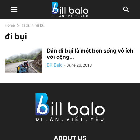
Home
Tags
đi bụi
đi bụi
Dân đi bụi là một bọn sống vô ích
với cộng...
Bill Balo
-
June 26, 2013
ABOUT US