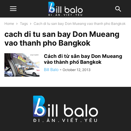
Home
Tags
Cach di tu san bay Don Mueang vao thanh pho Bangkok
cach di tu san bay Don Mueang
vao thanh pho Bangkok
Cách đi từ sân bay Don Mueang
vào thành phố Bangkok
Bill Balo
-
October 12, 2013