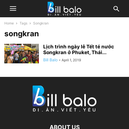
Home
Tags
Songkran
songkran
Lịch trình ngày lễ Tết té nước
Songkran ở Phuket, Thái...
Bill Balo
-
April 1, 2019
ABOUT US