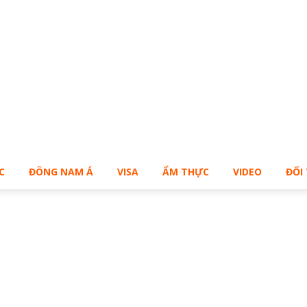
Bạn muốn sở hữu Blog Cá Nhân giống Bill – Buy Me!
C
ĐÔNG NAM Á
VISA
ẨM THỰC
VIDEO
ĐỐI