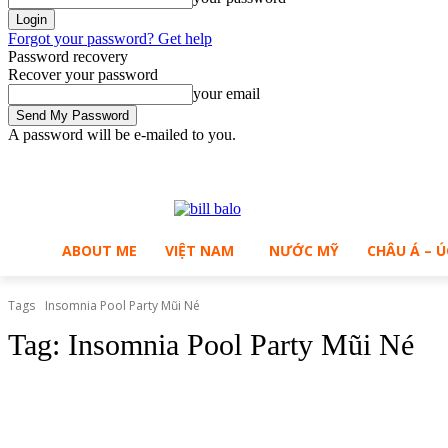
Forgot your password? Get help
Password recovery
Recover your password
your email
A password will be e-mailed to you.
C
Sunday, August 9, 2026
Sign in / Join
30.1
Ho Chi Minh City
ABOUT ME
VIỆT NAM
NƯỚC MỸ
CHÂU Á – Ú
Tags
Insomnia Pool Party Mũi Né
Tag:
Insomnia Pool Party Mũi Né