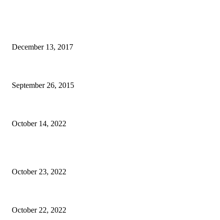
BILL BALO's PICKS
Kinh nghiệm đi Universal Singapore, cách mua vé Universal tiết kiệm nhấ
December 13, 2017
Ngủ đêm bất thành tại rừng quốc gia U Minh Hạ
September 26, 2015
Avatar: The Experience – Trải nghiệm hấp dẫn tại Gardens by the Bay
October 14, 2022
BÀI VIẾT QUẢNG CÁO
Epione Easy Chair – Trên tay Ghế công thái học phân khúc tầm trung
October 23, 2022
Mã giảm giá Ghế công thái học Epione Easy Chair 7% chính hãng
October 22, 2022