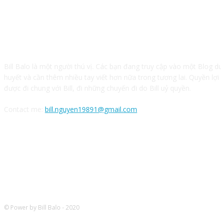
CỘNG TÁC VỚI BILL BALO
Bill Balo là một người thú vị. Các bạn đang truy cập vào một Blog d
huyết và cần thêm nhiều tay viết hơn nữa trong tương lai. Quyền lợi
được đi chung với Bill, đi những chuyến đi do Bill uỷ quyền.
Contact me:
bill.nguyen19891@gmail.com
FOLLOW ME
© Power by Bill Balo - 2020