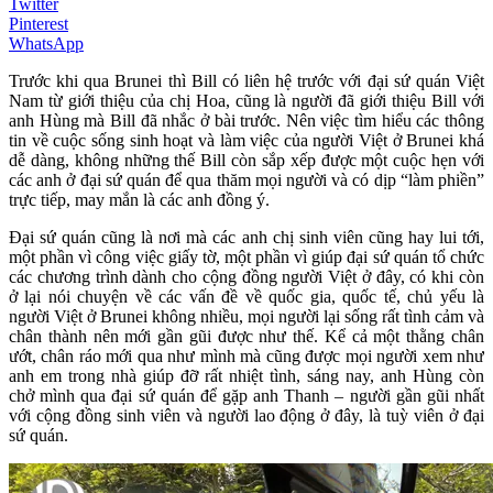
Twitter
Pinterest
WhatsApp
Trước khi qua Brunei thì Bill có liên hệ trước với đại sứ quán Việt
Nam từ giới thiệu của chị Hoa, cũng là người đã giới thiệu Bill với
anh Hùng mà Bill đã nhắc ở bài trước. Nên việc tìm hiểu các thông
tin về cuộc sống sinh hoạt và làm việc của người Việt ở Brunei khá
dễ dàng, không những thế Bill còn sắp xếp được một cuộc hẹn với
các anh ở đại sứ quán để qua thăm mọi người và có dịp “làm phiền”
trực tiếp, may mắn là các anh đồng ý.
Đại sứ quán cũng là nơi mà các anh chị sinh viên cũng hay lui tới,
một phần vì công việc giấy tờ, một phần vì giúp đại sứ quán tổ chức
các chương trình dành cho cộng đồng người Việt ở đây, có khi còn
ở lại nói chuyện về các vấn đề về quốc gia, quốc tế, chủ yếu là
người Việt ở Brunei không nhiều, mọi người lại sống rất tình cảm và
chân thành nên mới gần gũi được như thế. Kể cả một thằng chân
ướt, chân ráo mới qua như mình mà cũng được mọi người xem như
anh em trong nhà giúp đỡ rất nhiệt tình, sáng nay, anh Hùng còn
chở mình qua đại sứ quán để gặp anh Thanh – người gần gũi nhất
với cộng đồng sinh viên và người lao động ở đây, là tuỳ viên ở đại
sứ quán.