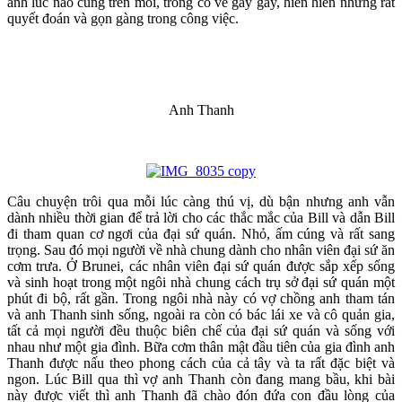
anh lúc nào cũng trên môi, trông có vẻ gầy gầy, hiền hiền nhưng rất
quyết đoán và gọn gàng trong công việc.
Anh Thanh
Câu chuyện trôi qua mỗi lúc càng thú vị, dù bận nhưng anh vẫn
dành nhiều thời gian để trả lời cho các thắc mắc của Bill và dẫn Bill
đi tham quan cơ ngơi của đại sứ quán. Nhỏ, ấm cúng và rất sang
trọng. Sau đó mọi người về nhà chung dành cho nhân viên đại sứ ăn
cơm trưa. Ở Brunei, các nhân viên đại sứ quán được sắp xếp sống
và sinh hoạt trong một ngôi nhà chung cách trụ sở đại sứ quán một
phút đi bộ, rất gần. Trong ngôi nhà này có vợ chồng anh tham tán
và anh Thanh sinh sống, ngoài ra còn có bác lái xe và cô quản gia,
tất cả mọi người đều thuộc biên chế của đại sứ quán và sống với
nhau như một gia đình. Bữa cơm thân mật đầu tiên của gia đình anh
Thanh được nấu theo phong cách của cả tây và ta rất đặc biệt và
ngon. Lúc Bill qua thì vợ anh Thanh còn đang mang bầu, khi bài
này được viết thì anh Thanh đã chào đón đứa con đầu lòng của