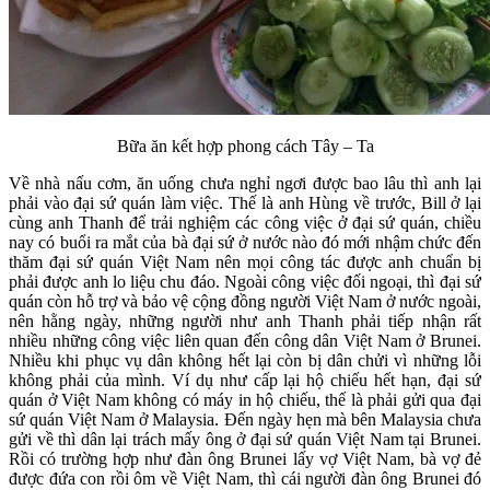
Bữa ăn kết hợp phong cách Tây – Ta
Về nhà nấu cơm, ăn uống chưa nghỉ ngơi được bao lâu thì anh lại
phải vào đại sứ quán làm việc. Thế là anh Hùng về trước, Bill ở lại
cùng anh Thanh để trải nghiệm các công việc ở đại sứ quán, chiều
nay có buổi ra mắt của bà đại sứ ở nước nào đó mới nhậm chức đến
thăm đại sứ quán Việt Nam nên mọi công tác được anh chuẩn bị
phải được anh lo liệu chu đáo. Ngoài công việc đối ngoại, thì đại sứ
quán còn hỗ trợ và bảo vệ cộng đồng người Việt Nam ở nước ngoài,
nên hằng ngày, những người như anh Thanh phải tiếp nhận rất
nhiều những công việc liên quan đến công dân Việt Nam ở Brunei.
Nhiều khi phục vụ dân không hết lại còn bị dân chửi vì những lỗi
không phải của mình. Ví dụ như cấp lại hộ chiếu hết hạn, đại sứ
quán ở Việt Nam không có máy in hộ chiếu, thế là phải gửi qua đại
sứ quán Việt Nam ở Malaysia. Đến ngày hẹn mà bên Malaysia chưa
gửi về thì dân lại trách mấy ông ở đại sứ quán Việt Nam tại Brunei.
Rồi có trường hợp như đàn ông Brunei lấy vợ Việt Nam, bà vợ đẻ
được đứa con rồi ôm về Việt Nam, thì cái người đàn ông Brunei đó