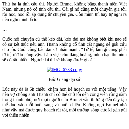
Thứ ba là tính cầu thị. Người Brunei không bằng thanh niên Việt
Nam, nhưng nó có tính cầu thị. Cái gì nó cũng mời chuyên gia tới,
rồi học, học rồi áp dụng từ chuyên gia. Còn mình thì hay tự nghĩ ra
nên nghĩ mình là to.
…
Cuộc nói chuyện cứ thế kéo dài, kéo dài mà không biết khi nào sẽ
có sự kết thúc nếu anh Thanh không cố tình cắt ngang để giải cứu
cho tôi. Cuối cùng bác đại sứ nhấn mạnh: “Tử tế, làm gì cũng phải
tử tế, ở đâu cũng vậy. Làm việc cho đàng hoàng, minh bạc thì mình
sẽ có rất nhiều. Ngược lại thì sẽ không được gì cả”.
Bác Giang đại sứ
Lúc này đã là 5h chiều, chậm hơn kế hoạch so với một tiếng. Vậy
nên vợ chồng anh Thanh chỉ có thể chở tôi đến công viên rừng nằm
trong thành phố, nơi mọi người dân Brunei vẫn thường đến đây tập
thể dục vào mỗi buổi sáng và buổi chiều. Không ngờ Brunei nhỏ
như vậy mà được quy hoạch rất tốt, môi trường sống cực kì gần gũi
với thiên nhiên.