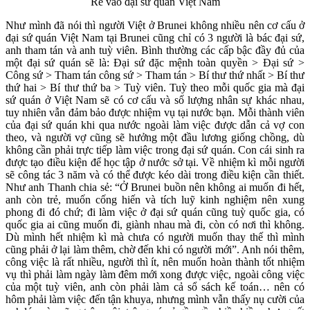
Rẽ vào đại sứ quán Việt Nam
Như mình đã nói thì người Việt ở Brunei không nhiều nên cơ cấu ở
đại sứ quán Việt Nam tại Brunei cũng chỉ có 3 người là bác đại sứ,
anh tham tán và anh tuỳ viên. Bình thường các cấp bậc đầy đủ của
một đại sứ quán sẽ là: Đại sứ đặc mệnh toàn quyền > Đại sứ >
Công sứ > Tham tán công sứ > Tham tán > Bí thư thứ nhất > Bí thư
thứ hai > Bí thư thứ ba > Tuỳ viên. Tuỳ theo mỗi quốc gia mà đại
sứ quán ở Việt Nam sẽ có cơ cấu và số lượng nhân sự khác nhau,
tuy nhiên vẫn đảm bảo được nhiệm vụ tại nước bạn. Mỗi thành viên
của đại sứ quán khi qua nước ngoài làm việc được dẫn cả vợ con
theo, và người vợ cũng sẽ hưởng một đầu lương giống chồng, dù
không cần phải trực tiếp làm việc trong đại sứ quán. Con cái sinh ra
được tạo điều kiện để học tập ở nước sở tại. Về nhiệm kì mỗi người
sẽ công tác 3 năm và có thể được kéo dài trong điều kiện cần thiết.
Như anh Thanh chia sẻ: “Ở Brunei buồn nên không ai muốn đi hết,
anh còn trẻ, muốn cống hiến và tích luỹ kinh nghiệm nên xung
phong đi đó chứ; đi làm việc ở đại sứ quán cũng tuỳ quốc gia, có
quốc gia ai cũng muốn đi, giành nhau mà đi, còn có nơi thì không.
Dù mình hết nhiệm kì mà chưa có người muốn thay thế thì mình
cũng phải ở lại làm thêm, chờ đến khi có người mới”. Anh nói thêm,
công việc là rất nhiều, người thì ít, nên muốn hoàn thành tốt nhiệm
vụ thì phải làm ngày làm đêm mới xong được việc, ngoài công việc
của một tuỳ viên, anh còn phải làm cả sổ sách kế toán… nên có
hôm phải làm việc đến tận khuya, nhưng mình vẫn thấy nụ cười của