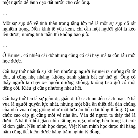
một người để lãnh đạo đất nước cho các ông.
…
Một sự sụp đổ về tinh thần trong tầng lớp trẻ là một sự sụp đổ rất
nghiêm trọng. Nền kinh tế yếu kém, chỉ cần một người giỏi là kéo
lên được, nhưng tinh thần thì không bao giờ.
…
Ở Brunei, có nhiều cái dở nhưng cũng có cái hay mà ta còn lâu mới
học được.
Cái hay thứ nhất là sự khiêm nhường: người Brunei ra đường rất từ
tốn, ai cũng nhẹ nhàng, không tranh giành bất cứ thứ gì. Ông có
thấy người ta chạy xe ngoài đường không, không bao giờ có một
tiếng còi. Kiểu gì cũng nhường nhau hết.
Cái hay thứ hai là sự giản dị, giản dị từ cách ăn đến cách mặc. Nhà
vua là người quyền lực nhất, nhưng một bữa ăn thiết đãi dân chúng
của nhà vua cũng giống như một bữa ăn tiếp đãi tổng thống. Quan
chức cao cấp gì cũng mời về nhà ăn. Vấn đề người ta thấy thế là
được. Nhà thờ hồi giáo nhìn rất nguy nga, nhưng bên trong lại cực
kì đơn giản. Nếu mình học được, Việt Nam mình học được thì hằng
năm cũng tiết kiệm được hàng trăm nghìn tỷ đồng.