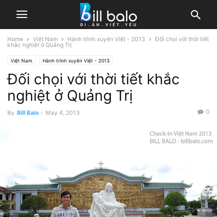
Home
Việt Nam
Hành trình xuyên Việt - 2013
Đối chọi với thời tiết
khắc nghiệt ở Quảng Trị
Việt Nam
Hành trình xuyên Việt - 2013
Đối chọi với thời tiết khắc
nghiệt ở Quảng Trị
0
By
Bill Balo
-
May 4, 2013