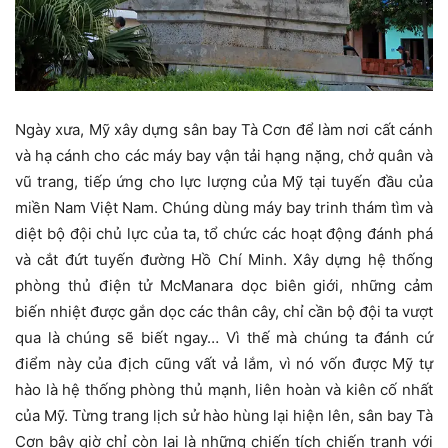
Ngày xưa, Mỹ xây dựng sân bay Tà Cơn để làm nơi cất cánh
và hạ cánh cho các máy bay vận tải hạng nặng, chở quân và
vũ trang, tiếp ứng cho lực lượng của Mỹ tại tuyến đầu của
miền Nam Việt Nam. Chúng dùng máy bay trinh thám tìm và
diệt bộ đội chủ lực của ta, tổ chức các hoạt động đánh phá
và cắt đứt tuyến đường Hồ Chí Minh. Xây dựng hệ thống
phòng thủ điện tử McManara dọc biên giới, những cảm
biến nhiệt được gắn dọc các thân cây, chỉ cần bộ đội ta vượt
qua là chúng sẽ biết ngay… Vì thế mà chúng ta đánh cứ
điểm này của địch cũng vất vả lắm, vì nó vốn được Mỹ tự
hào là hệ thống phòng thủ mạnh, liên hoàn và kiên cố nhất
của Mỹ. Từng trang lịch sử hào hùng lại hiện lên, sân bay Tà
Cơn bây giờ chỉ còn lại là những chiến tích chiến tranh với