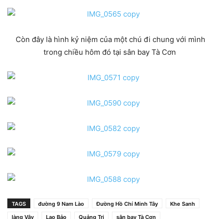
Còn đây là hình kỷ niệm của một chú đi chung với mình
trong chiều hôm đó tại sân bay Tà Cơn
TAGS
đường 9 Nam Lào
Đường Hồ Chí Minh Tây
Khe Sanh
làng Vây
Lao Bảo
Quảng Trị
sân bay Tà Cơn