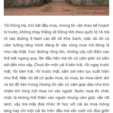
Tới Đông Hà, trời bắt đầu mưa, chúng tôi vẫn theo kế hoạch
từ trước, không chạy thẳng về Đồng Hới theo quốc lộ 1A mà
rẽ vào đường 9 Nam Lào để tới Khe Sanh, mặc dù tôi có
cảm tưởng rằng mình đang đi vào vùng mưa mà đúng là
như vậy thật. Con đường rộng lớn, những cây cột điện cao
thế bắt ngang qua, lần đầu tiên mà tôi có cảm giác sợ sấm
sét đến như vậy. Choé lên một cái ở bên trái, rồi ngay trước
mặt, rồi bên trái, rồi trước mặt, sấm sét liên tục xuất hiện
như thế. Mặc dù đã có quần mưa, áo mưa, áo mưa cánh dơi
và bộ đồ bên trong nhưng tôi vẫn có cảm giác đau như kim
châm khi từng hột mưa rơi vào người. Nước mưa thì chắc
chắn là không thể thấm vào người nhưng cảm giác vẫn rất
lạnh, vậy mà mấy đứa nhóc đi học với cái áo mưa mỏng
tang hay chỉ một cái dù trên đầu mà vẫn cười nói đùa giỡn