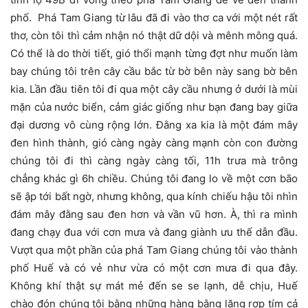
phố. Phá Tam Giang từ lâu đã đi vào thơ ca với một nét rất
thơ, còn tôi thì cảm nhận nó thật dữ dội và mênh mông quá.
Có thể là do thời tiết, gió thổi mạnh từng đợt như muốn làm
bay chúng tôi trên cây cầu bắc từ bờ bên này sang bờ bên
kia. Lần đầu tiên tôi đi qua một cây cầu nhưng ở dưới là mùi
mặn của nước biển, cảm giác giống như bạn đang bay giữa
đại dương vô cùng rộng lớn. Đằng xa kia là một đám mây
đen hình thành, gió càng ngày càng mạnh còn con đường
chúng tôi đi thì càng ngày càng tối, 11h trưa mà trông
chẳng khác gì 6h chiều. Chúng tôi đang lo về một cơn bão
sẽ ập tới bất ngờ, nhưng không, qua kính chiếu hậu tôi nhìn
đám mây đằng sau đen hơn và vần vũ hơn. À, thì ra mình
đang chạy đua với cơn mưa và đang giành ưu thế dẫn đầu.
Vượt qua một phần của phá Tam Giang chúng tôi vào thành
phố Huế và có vẻ như vừa có một cơn mưa đi qua đây.
Không khí thật sự mát mẻ đến se se lạnh, dễ chịu, Huế
chào đón chúng tôi bằng những hàng bằng lăng rợp tím cả