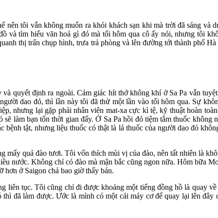
ế nên tôi vẫn không muốn ra khỏi khách sạn khi mà trời đã sáng và d
 đồ và tìm hiểu văn hoá gì đó mà tối hôm qua cô ấy nói, nhưng tôi k
 quanh thị trấn chụp hình, trưa trả phòng và lên đường tới thành phố 
y và quyết định ra ngoài. Cảm giác hít thở không khí ở Sa Pa vẫn tuyệt
ốc người dao đỏ, thì lần này tôi đã thử một lần vào tối hôm qua. Sự k
ệp, nhưng lại gặp phải nhân viên mat-xa cực kì tệ, kỹ thuật hoàn toà
ó sẽ làm bạn tốn thời gian đấy. Ở Sa Pa hồi đó tiệm tắm thuốc không 
 bệnh tật, nhưng liệu thuốc có thật là lá thuốc của người dao đỏ không
g mấy quả đào tươi. Tôi vốn thích mùi vị của đào, nên tất nhiên là k
và nhiều nước. Không chỉ có đào mà mận bắc cũng ngon nữa. Hôm bữa M
ỡ hơn ở Saigon chả bao giờ thấy bán.
ống liên tục. Tôi cũng chỉ đi được khoảng một tiếng đồng hồ là quay v
hì đã làm được. Ước là mình có một cái máy cơ để quay lại lên đây c