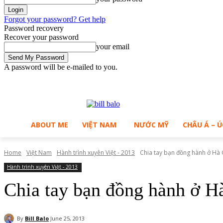
Forgot your password? Get help
Password recovery
Recover your password
your email
A password will be e-mailed to you.
C
Friday, August 7, 2026
Sign in / Join
B
31.7
Ho Chi Minh City
ABOUT ME
VIỆT NAM
NƯỚC MỸ
CHÂU Á – Ú
Home
Việt Nam
Hành trình xuyên Việt - 2013
Chia tay bạn đồng hành ở Hà 
Hành trình xuyên Việt - 2013
Chia tay bạn đồng hành ở Hà
By
Bill Balo
June 25, 2013