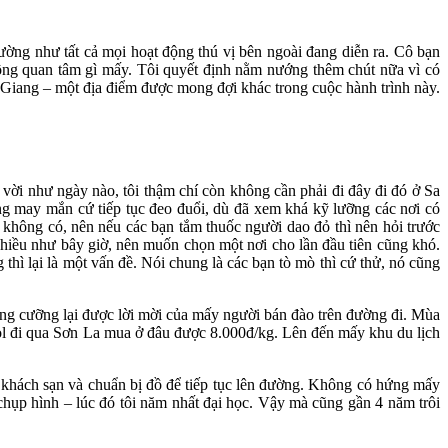
ường như tất cả mọi hoạt động thú vị bên ngoài đang diễn ra. Cô bạn
hông quan tâm gì mấy. Tôi quyết định nằm nướng thêm chút nữa vì có
Hà Giang – một địa điểm được mong đợi khác trong cuộc hành trình này.
 vời như ngày nào, tôi thậm chí còn không cần phải đi đây đi đó ở Sa
hông may mắn cứ tiếp tục đeo đuổi, dù đã xem khá kỹ lưỡng các nơi có
n không có, nên nếu các bạn tắm thuốc người dao đỏ thì nên hỏi trước
nhiều như bây giờ, nên muốn chọn một nơi cho lần đầu tiên cũng khó.
 thì lại là một vấn đề. Nói chung là các bạn tò mò thì cứ thử, nó cũng
hông cưỡng lại được lời mời của mấy người bán đào trên đường đi. Mùa
ol đi qua Sơn La mua ở đâu được 8.000đ/kg. Lên đến mấy khu du lịch
ề khách sạn và chuẩn bị đồ để tiếp tục lên đường. Không có hứng mấy
hụp hình – lúc đó tôi năm nhất đại học. Vậy mà cũng gần 4 năm trôi