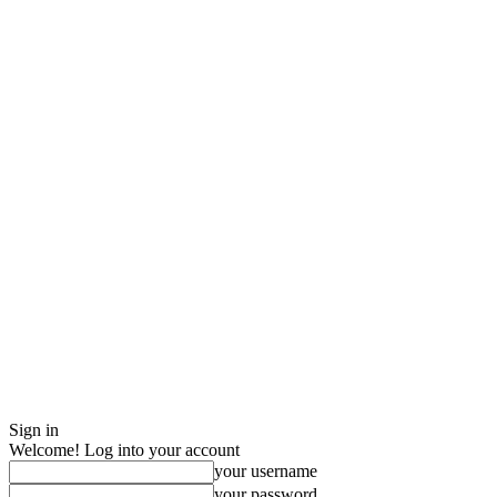
Sign in
Welcome! Log into your account
your username
your password