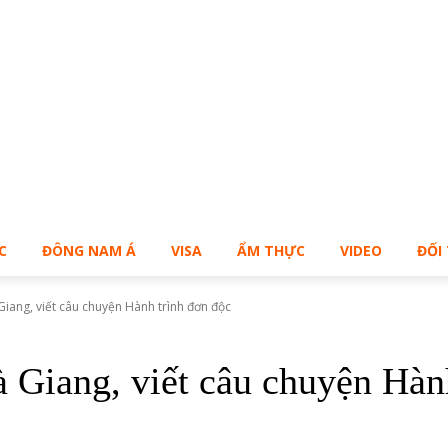
ạn muốn sở hữu Blog Cá Nhân giống Bill – Buy Me!
C
ĐÔNG NAM Á
VISA
ẨM THỰC
VIDEO
ĐỐI
Giang, viết câu chuyện Hành trình đơn độc
 Giang, viết câu chuyện Hàn