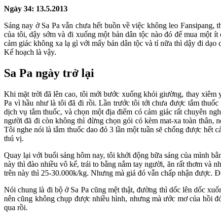
Ngày 34: 13.5.2013
Sáng nay ở Sa Pa vẫn chưa hết buồn về việc không leo Fansipang, th
của tôi, dậy sớm và đi xuống một bản dân tộc nào đó để mua một ít
cảm giác không xa lạ gì với mấy bản dân tộc và tí nữa thì dậy đi dạo
Kế hoạch là vậy.
Sa Pa ngày trở lại
Khi mặt trời đã lên cao, tôi mới bước xuống khỏi giường, thay xiêm 
Pa vì hầu như là tôi đã đi rồi. Lần trước tôi tới chưa được tắm thu
dịch vụ tắm thuốc, và chọn một địa điểm có cảm giác rất chuyên nghi
người đã đi còn không thì đừng chọn gói có kèm mat-xa toàn thân, n
Tôi nghe nói là tắm thuốc dao đỏ 3 lần một tuần sẽ chống được hết các
thú vị.
Quay lại với buổi sáng hôm nay, tôi khởi động bữa sáng của mình bằn
này thì đào nhiều vô kể, trái to bằng nắm tay người, ăn rất thơm 
trên này thì 25-30.000k/kg. Nhưng mà giá đó vẫn chấp nhận được. Đ
Nói chung là đi bộ ở Sa Pa cũng mệt thật, đường thì dốc lên dốc xu
nên cũng không chụp được nhiều hình, nhưng mà ước mơ của hồi đó t
qua rồi.